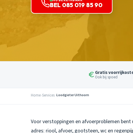
BEL 085 019 85 90
Gratis voorrijkost
Ook bij spoed
Home
Services
Loodgieter Uithoorn
Voor verstoppingen en afvoerproblemen bent u 
adres: riool, afvoer, gootsteen, wc en regen