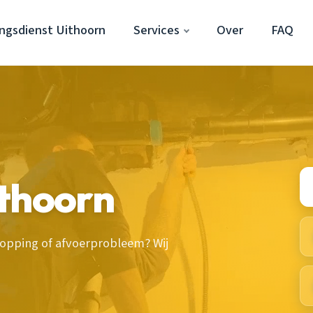
ngsdienst Uithoorn
Services
Over
FAQ
ithoorn
topping of afvoerprobleem? Wij