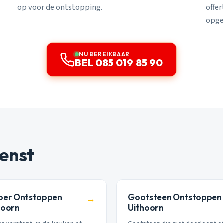
op voor de ontstopping.
offe
opge
NU BEREIKBAAR
BEL 085 019 85 90
enst
oer Ontstoppen
Gootsteen Ontstoppen
→
hoorn
Uithoorn