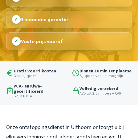
✓
3 maanden garantie
✓
Vaste prijs vooraf
Gratis voorrijkosten
Binnen 30 min ter plaatse
Ook bij spoed
Bij spoed vaak al mogelijk
VCA- en Kiwa-
Volledig verzekerd
gecertificeerd
AVB tot 2,5 miljoen + CAR
BRL K10014
Onze ontstoppingsdienst in Uithoorn ontzorgt u bij
elke verstopping: riool, afvoer, gootsteen en wc. U