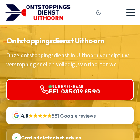
Ontstoppingsdienst Uithoorn
Onze ontstoppingsdienst in Uithoorn verhelpt uw
verstopping snel en volledig, van riool tot wc.
NU BEREIKBAAR
BEL 085 019 85 90
4,8
★★★★★
581 Google reviews
✓
Gratis telefonisch advies